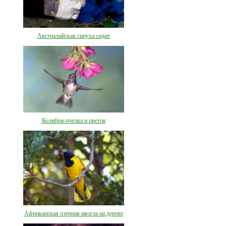
Австралийская сипуха сидит
Колибри-пчелка и цветок
Африканская озерная ивогла на дереве