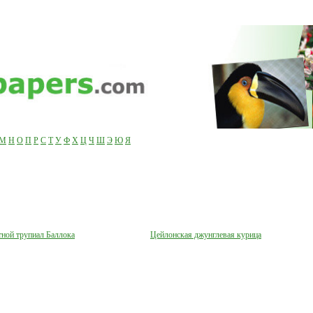
М
Н
О
П
Р
С
Т
У
Ф
Х
Ц
Ч
Ш
Э
Ю
Я
ной трупиал Баллока
Цейлонская джунглевая курица