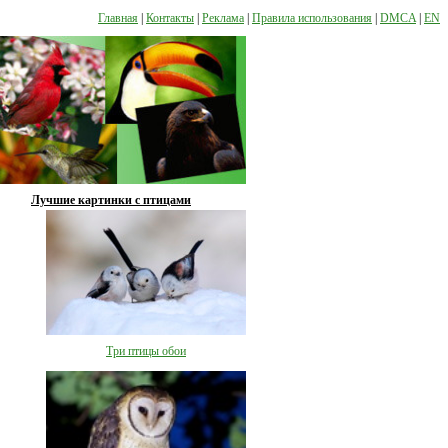
Главная
|
Контакты
|
Реклама
|
Правила использования
|
DMCA
|
EN
Лучшие картинки с птицами
Три птицы обои