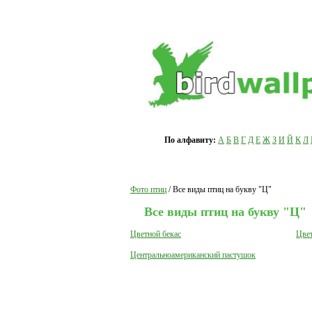
По алфавиту:
А
Б
В
Г
Д
Е
Ж
З
И
Й
К
Л
Фото птиц
/ Все виды птиц на букву "Ц"
Все виды птиц на букву "Ц"
Цветной бекас
Цвет
Центральноамериканский пастушок