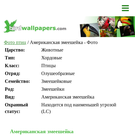
Фото птиц
/ Американская змеешейка - Фото
Царство:
Животные
Тип:
Хордовые
Класс:
Птицы
Отряд:
Олушеобразные
Семейство:
Змеешейковые
Род:
Змеешейки
Вид:
Американская змеешейка
Охранный
Находится под наименьшей угрозой
статус:
(LC)
Американская змеешейка