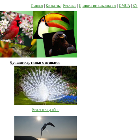
Главная
|
Контакты
|
Реклама
|
Правила использования
|
DMCA
|
EN
Лучшие картинки с птицами
Белая птица обои