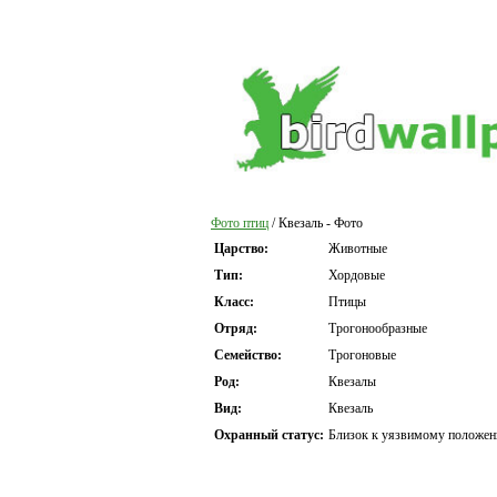
Фото птиц
/ Квезаль - Фото
Царство:
Животные
Тип:
Хордовые
Класс:
Птицы
Отряд:
Трогонообразные
Семейство:
Трогоновые
Род:
Квезалы
Вид:
Квезаль
Охранный статус:
Близок к уязвимому положе