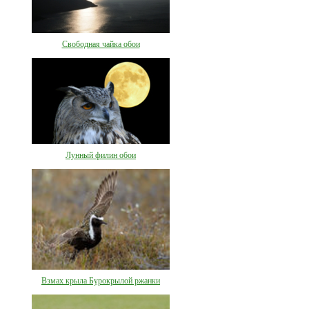
Свободная чайка обои
Лунный филин обои
Взмах крыла Бурокрылой ржанки