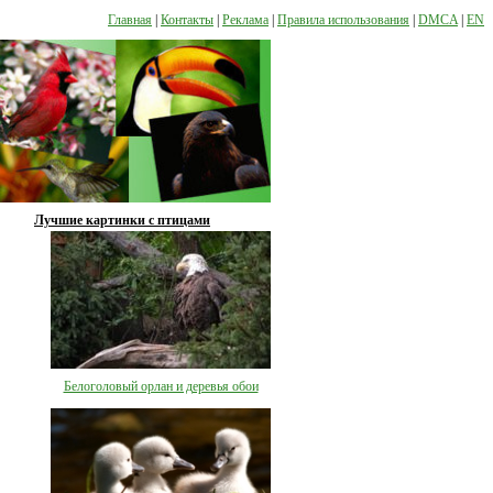
Главная
|
Контакты
|
Реклама
|
Правила использования
|
DMCA
|
EN
Лучшие картинки с птицами
Белоголовый орлан и деревья обои