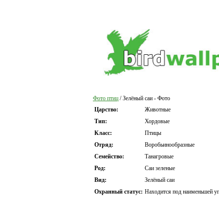
Фото птиц
/ Зелёный саи - Фото
Царство:
Животные
Тип:
Хордовые
Класс:
Птицы
Отряд:
Воробьинообразные
Семейство:
Танагровые
Род:
Саи зеленые
Вид:
Зелёный саи
Охранный статус:
Находится под наименьшей уг