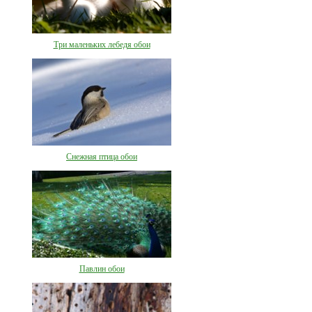
Три маленьких лебедя обои
Снежная птица обои
Павлин обои