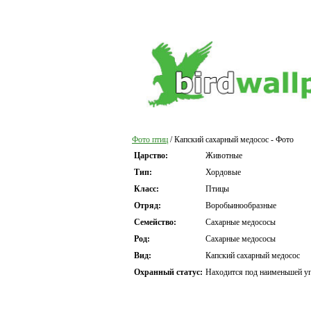
Фото птиц
/ Капский сахарный медосос - Фото
Царство:
Животные
Тип:
Хордовые
Класс:
Птицы
Отряд:
Воробьинообразные
Семейство:
Сахарные медососы
Род:
Сахарные медососы
Вид:
Капский сахарный медосос
Охранный статус:
Находится под наименьшей уг