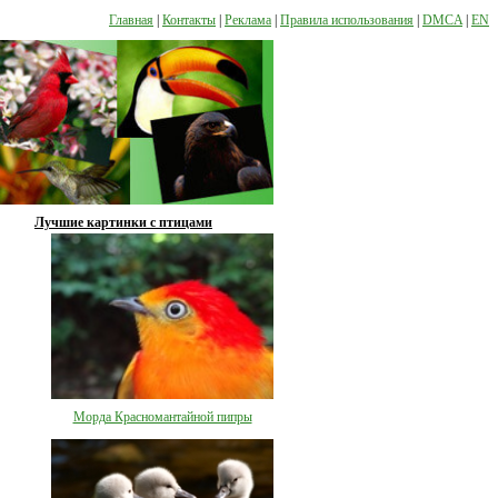
Главная
|
Контакты
|
Реклама
|
Правила использования
|
DMCA
|
EN
Лучшие картинки с птицами
Морда Красномантайной пипры