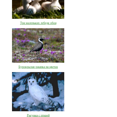
Три маленьких лебедя обои
Бурокрылая ржанка на цветах
Рисунки с птицей