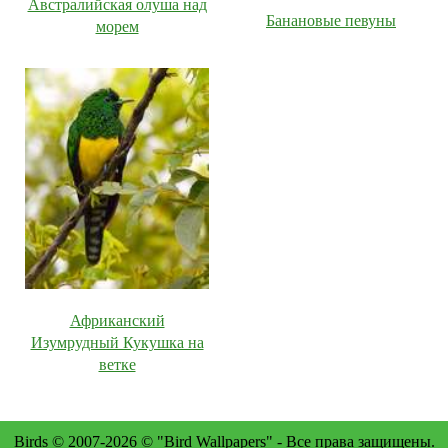
Австралийская олуша над
Банановые певуны
морем
Африканский
Изумрудный Кукушка на
ветке
Birds © 2007-2026 © "Bird Wallpapers" - Все права защищены.