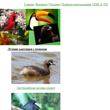
Главная
|
Контакты
|
Реклама
|
Правила использования
|
DMCA
|
EN
Лучшие картинки с птицами
Австралийская поганка плывет