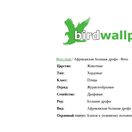
Фото птиц
/ Африканская большая дрофа - Фото
Царство:
Животные
Тип:
Хордовые
Класс:
Птицы
Отряд:
Журавлеобразные
Семейство:
Дрофиные
Род:
Большие дрофы
Вид:
Африканская большая дрофа
Охранный статус:
Близок к уязвимому положе