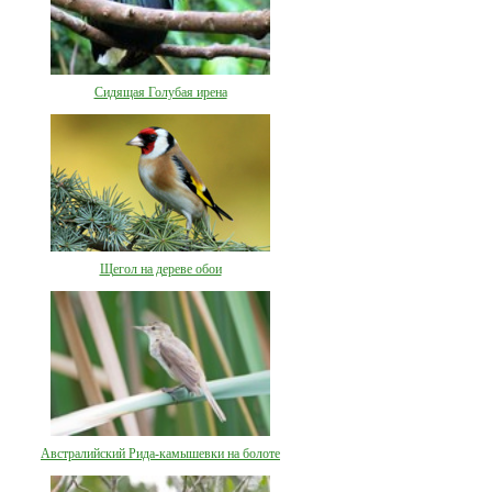
Сидящая Голубая ирена
Щегол на дереве обои
Австралийский Рида-камышевки на болоте