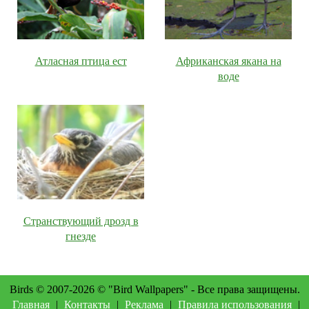
Атласная птица ест
Африканская якана на
воде
Странствующий дрозд в
гнезде
Birds © 2007-2026 © "Bird Wallpapers" - Все права защищены.
Главная
|
Контакты
|
Реклама
|
Правила использования
|