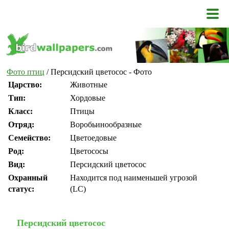
Фото птиц
/ Персидский цветосос - Фото
Царство:
Животные
Тип:
Хордовые
Класс:
Птицы
Отряд:
Воробьинообразные
Семейство:
Цветоедовые
Род:
Цветососы
Вид:
Персидский цветосос
Охранный
Находится под наименьшей угрозой
статус:
(LC)
Персидский цветосос