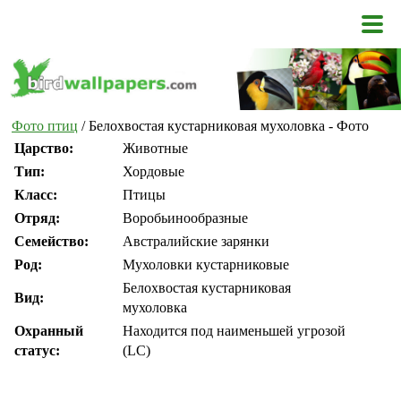
Фото птиц
/ Белохвостая кустарниковая мухоловка - Фото
Царство:
Животные
Тип:
Хордовые
Класс:
Птицы
Отряд:
Воробьинообразные
Семейство:
Австралийские зарянки
Род:
Мухоловки кустарниковые
Белохвостая кустарниковая
Вид:
мухоловка
Охранный
Находится под наименьшей угрозой
статус:
(LC)