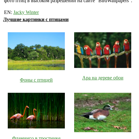
фото птиц в высоком разрешении на сайте "BirdWallpapers".
EN:
Jacky Winter
Лучшие картинки с птицами
Ара на дереве обои
Фоны с птицей
Фламинго в тростнике