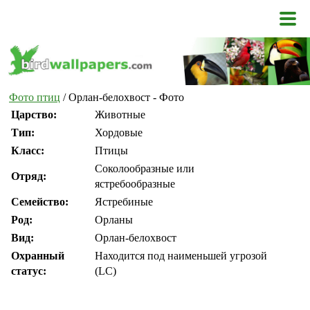
Фото птиц
/ Орлан-белохвост - Фото
Царство:
Животные
Тип:
Хордовые
Класс:
Птицы
Соколообразные или
Отряд:
ястребообразные
Семейство:
Ястребиные
Род:
Орланы
Вид:
Орлан-белохвост
Охранный
Находится под наименьшей угрозой
статус:
(LC)