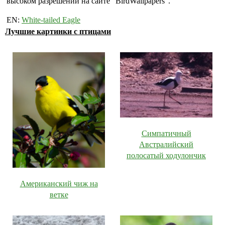
высоком разрешении на сайте "BirdWallpapers".
EN:
White-tailed Eagle
Лучшие картинки с птицами
Симпатичный
Австралийский
полосатый ходулончик
Американский чиж на
ветке