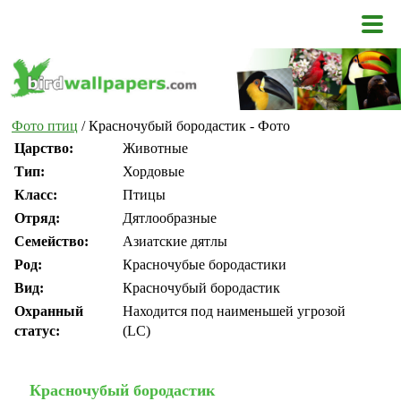
Фото птиц
/ Красночубый бородастик - Фото
Царство:
Животные
Тип:
Хордовые
Класс:
Птицы
Отряд:
Дятлообразные
Семейство:
Азиатские дятлы
Род:
Красночубые бородастики
Вид:
Красночубый бородастик
Охранный
Находится под наименьшей угрозой
статус:
(LC)
Красночубый бородастик