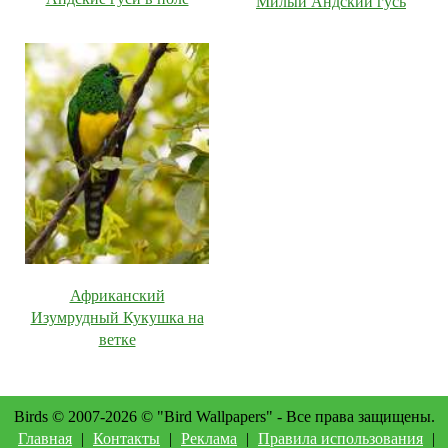
Милый Андский гусь
Африканский
Изумрудный Кукушка на
ветке
Birds © 2007-2026 © "Bird Wallpapers" - Все права защищены.
Главная
|
Контакты
|
Реклама
|
Правила использования
|