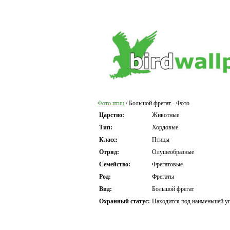
Фото птиц
/ Большой фрегат - Фото
Царство:
Животные
Тип:
Хордовые
Класс:
Птицы
Отряд:
Олушеобразные
Семейство:
Фрегатовые
Род:
Фрегаты
Вид:
Большой фрегат
Охранный статус:
Находится под наименьшей уг