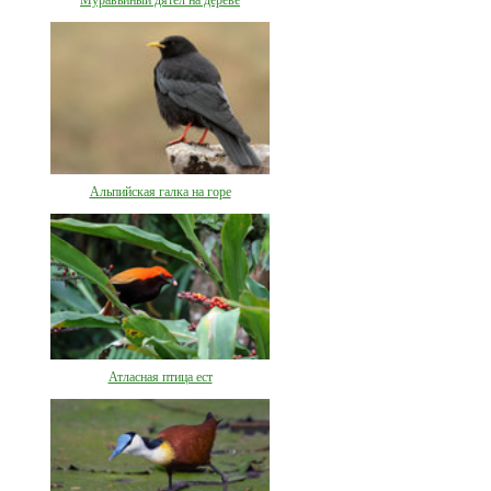
Муравьиный дятел на дереве
Альпийская галка на горе
Атласная птица ест