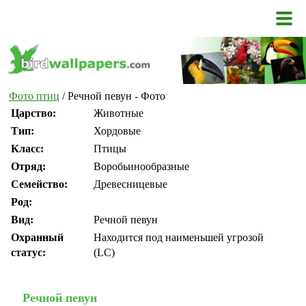
Фото птиц
/ Речной певун - Фото
Царство:
Животные
Тип:
Хордовые
Класс:
Птицы
Отряд:
Воробьинообразные
Семейство:
Древесницевые
Род:
Вид:
Речной певун
Охранный
Находится под наименьшей угрозой
статус:
(LC)
Речной певун