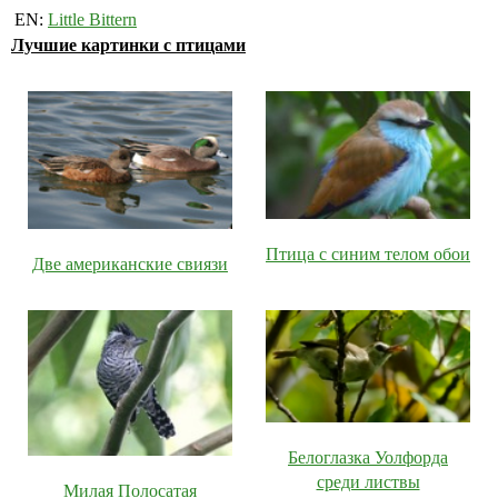
EN:
Little Bittern
Лучшие картинки с птицами
Птица с синим телом обои
Две американские свиязи
Белоглазка Уолфорда
среди листвы
Милая Полосатая