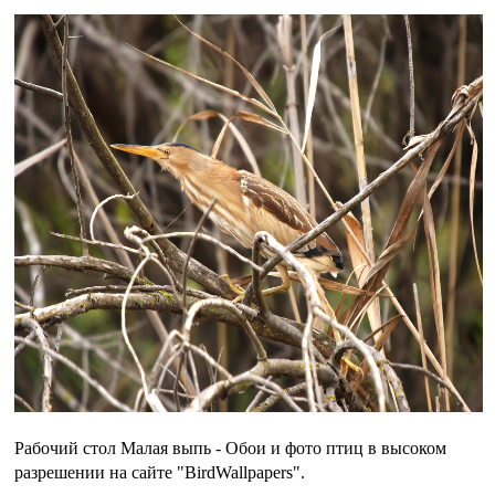
Рабочий стол Малая выпь - Обои и фото птиц в высоком
разрешении на сайте "BirdWallpapers".