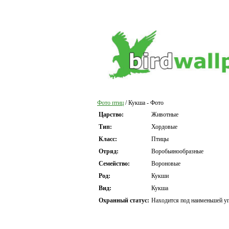
Фото птиц
/ Кукша - Фото
Царство:
Животные
Тип:
Хордовые
Класс:
Птицы
Отряд:
Воробьинообразные
Семейство:
Вороновые
Род:
Кукши
Вид:
Кукша
Охранный статус:
Находится под наименьшей уг