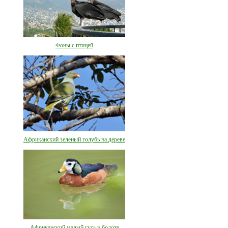
Фоны с птицей
Африканский зеленый голубь на дереве
Африканский малый гусь в болоте