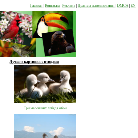
Главная
|
Контакты
|
Реклама
|
Правила использования
|
DMCA
|
EN
Лучшие картинки с птицами
Три маленьких лебедя обои