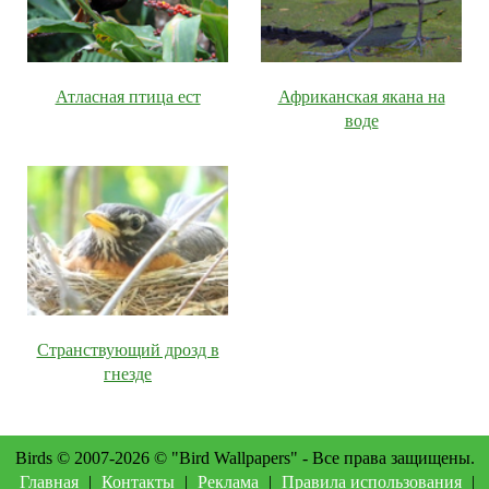
Атласная птица ест
Африканская якана на
воде
Странствующий дрозд в
гнезде
Birds © 2007-2026 © "Bird Wallpapers" - Все права защищены.
Главная
|
Контакты
|
Реклама
|
Правила использования
|