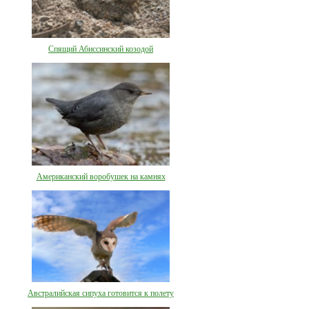
Спящий Абиссинский козодой
Американский воробушек на камнях
Австралийская сипуха готовится к полету