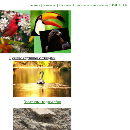
Главная
|
Контакты
|
Реклама
|
Правила использования
|
DMCA
|
EN
Лучшие картинки с птицами
Золотистый водоем обои