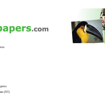
Фото
дятел
нию (NT)