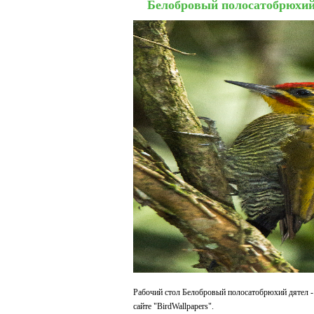
Белобровый полосатобрюхий
Рабочий стол Белобровый полосатобрюхий дятел -
сайте "BirdWallpapers".