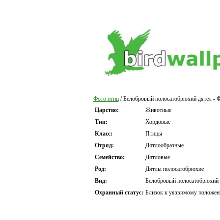
Фото птиц
/ Белобровый полосатобрюхий дятел - 
Царство:
Животные
Тип:
Хордовые
Класс:
Птицы
Отряд:
Дятлообразные
Семейство:
Дятловые
Род:
Дятлы полосатобрюхие
Вид:
Белобровый полосатобрюхий 
Охранный статус:
Близок к уязвимому положе