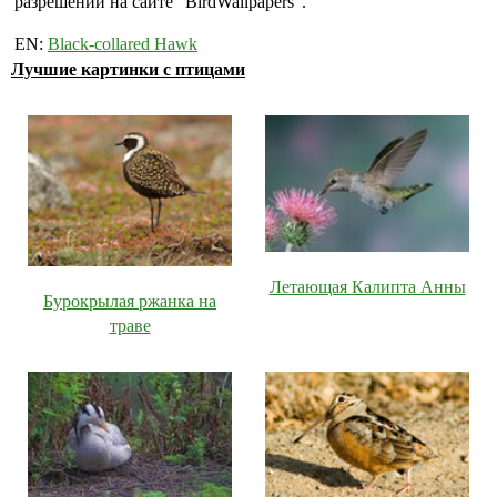
разрешении на сайте "BirdWallpapers".
EN:
Black-collared Hawk
Лучшие картинки с птицами
Летающая Калипта Анны
Бурокрылая ржанка на
траве