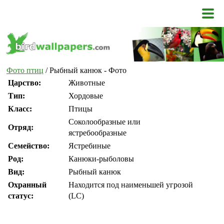
Фото птиц
/ Рыбный канюк - Фото
Царство:
Животные
Тип:
Хордовые
Класс:
Птицы
Соколообразные или
Отряд:
ястребообразные
Семейство:
Ястребиные
Род:
Канюки-рыболовы
Вид:
Рыбный канюк
Охранный
Находится под наименьшей угрозой
статус:
(LC)