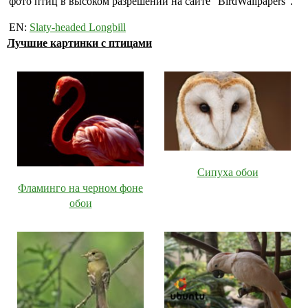
фото птиц в высоком разрешении на сайте "BirdWallpapers".
EN:
Slaty-headed Longbill
Лучшие картинки с птицами
Сипуха обои
Фламинго на черном фоне
обои