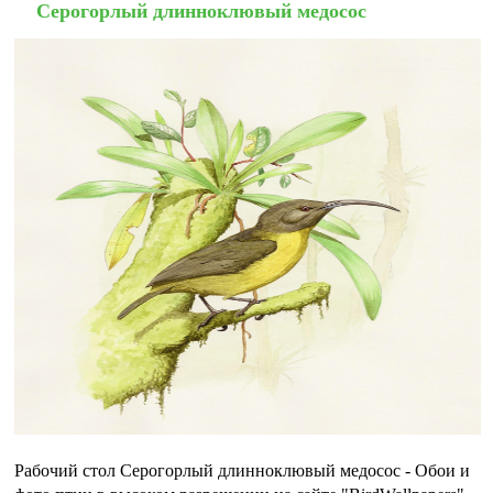
Серогорлый длинноклювый медосос
Рабочий стол Серогорлый длинноклювый медосос - Обои и