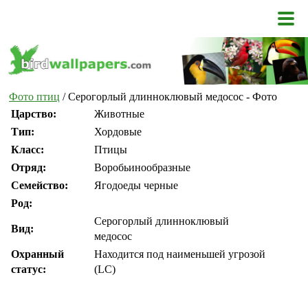
Фото птиц
/ Серогорлый длинноклювый медосос - Фото
Царство:
Животные
Тип:
Хордовые
Класс:
Птицы
Отряд:
Воробьинообразные
Семейство:
Ягодоеды черные
Род:
Серогорлый длинноклювый
Вид:
медосос
Охранный
Находится под наименьшей угрозой
статус:
(LC)