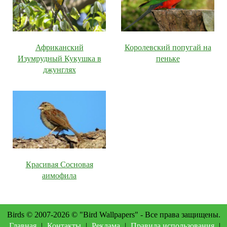
Африканский
Королевский попугай на
Изумрудный Кукушка в
пеньке
джунглях
Красивая Сосновая
аимофила
Birds © 2007-2026 © "Bird Wallpapers" - Все права защищены.
Главная
|
Контакты
|
Реклама
|
Правила использования
|