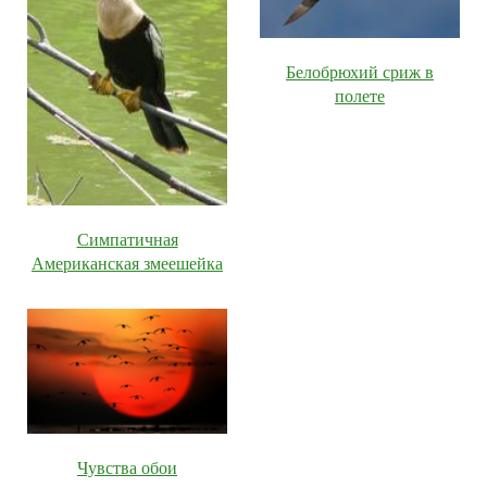
Белобрюхий сриж в
полете
Симпатичная
Американская змеешейка
Чувства обои