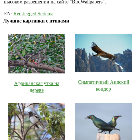
высоком разрешении на сайте "BirdWallpapers".
EN:
Red-legged Seriema
Лучшие картинки с птицами
Симпатичный Андский
Африканская утка на
кондор
дереве