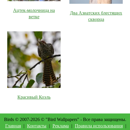
Ацтек-молочница на
Два Азиатских блестящих
ветке
скворца
Красивый Коэль
Birds © 2007-2026 © "Bird Wallpapers" - Все права защищены.
Главная
|
Контакты
|
Реклама
|
Правила использования
|