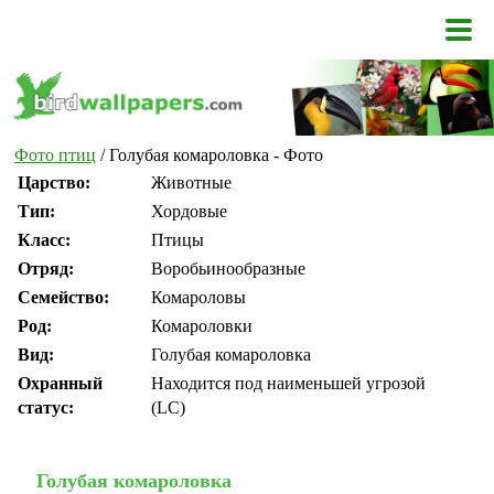
Фото птиц
/ Голубая комароловка - Фото
Царство:
Животные
Тип:
Хордовые
Класс:
Птицы
Отряд:
Воробьинообразные
Семейство:
Комароловы
Род:
Комароловки
Вид:
Голубая комароловка
Охранный
Находится под наименьшей угрозой
статус:
(LC)
Голубая комароловка