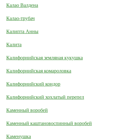
Калао Валдена
Калао-трубач
Калипта Анны
Калита
Калифорнийская земляная кукушка
Калифорнийская комароловка
Калифорнийский кондор
Калифорнийский хохлатый перепел
Каменный воробей
Каменный каштановоспинный воробей
Каменушка