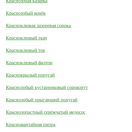
Краснозобая казарка
Краснозобый конёк
Красноклювая лазоревая сорока
Красноклювый ткач
Красноклювый ток
Красноклювый фаэтон
Краснокрылый попугай
Краснолобый кустарниковый сорокопут
Краснолобый прыгающий попугай
Краснолопастный серёжчатый медосос
Красномантайная пипра