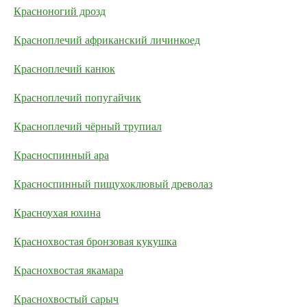
Красноногий дрозд
Красноплечий африканский личинкоед
Красноплечий канюк
Красноплечий попугайчик
Красноплечий чёрный трупиал
Красноспинный ара
Красноспинный пищухоклювый древолаз
Красноухая юхина
Краснохвостая бронзовая кукушка
Краснохвостая якамара
Краснохвостый сарыч