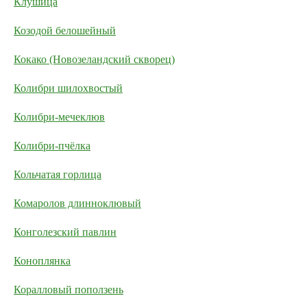
Клушица
Козодой белошейный
Кокако (Новозеландский скворец)
Колибри шилохвостый
Колибри-мечеклюв
Колибри-пчёлка
Кольчатая горлица
Комаролов длинноклювый
Конголезский павлин
Коноплянка
Коралловый поползень