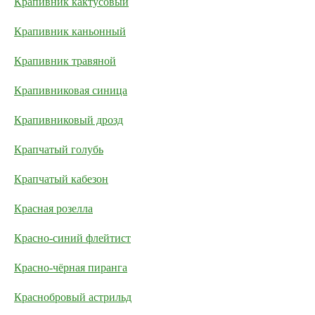
Крапивник кактусовый
Крапивник каньонный
Крапивник травяной
Крапивниковая синица
Крапивниковый дрозд
Крапчатый голубь
Крапчатый кабезон
Красная розелла
Красно-синий флейтист
Красно-чёрная пиранга
Краснобровый астрильд