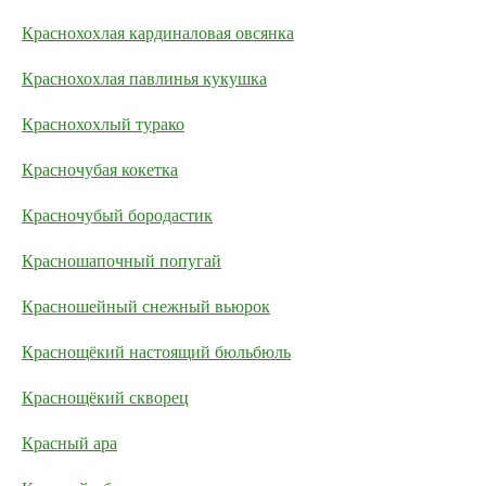
Краснохохлая кардиналовая овсянка
Краснохохлая павлинья кукушка
Краснохохлый турако
Красночубая кокетка
Красночубый бородастик
Красношапочный попугай
Красношейный снежный вьюрок
Краснощёкий настоящий бюльбюль
Краснощёкий скворец
Красный ара