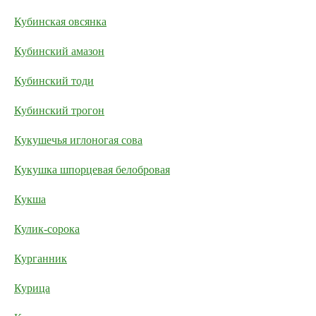
Кубинская овсянка
Кубинский амазон
Кубинский тоди
Кубинский трогон
Кукушечья иглоногая сова
Кукушка шпорцевая белобровая
Кукша
Кулик-сорока
Курганник
Курица