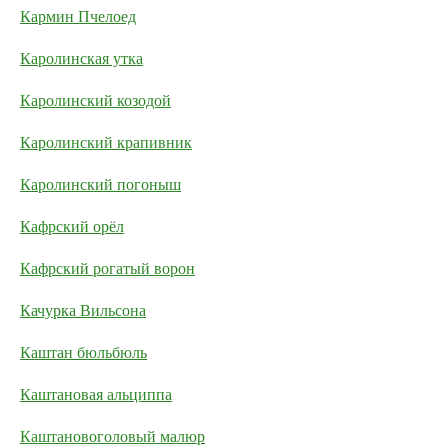
Кармин Пчелоед
Каролинская утка
Каролинский козодой
Каролинский крапивник
Каролинский погоныш
Кафрский орёл
Кафрский рогатый ворон
Качурка Вильсона
Каштан бюльбюль
Каштановая альциппа
Каштановоголовый малюр