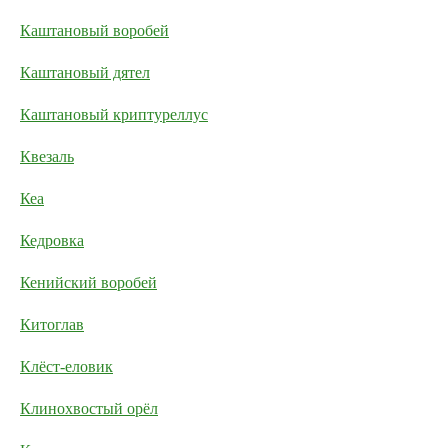
Каштановый воробей
Каштановый дятел
Каштановый криптуреллус
Квезаль
Кеа
Кедровка
Кенийский воробей
Китоглав
Клёст-еловик
Клинохвостый орёл