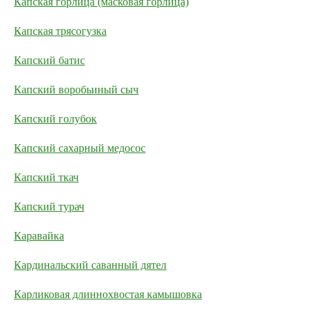
Капская горлица (масковая горлица)
Капская трясогузка
Капский батис
Капский воробьиный сыч
Капский голубок
Капский сахарный медосос
Капский ткач
Капский турач
Каравайка
Кардинальский саванный дятел
Карликовая длиннохвостая камышовка