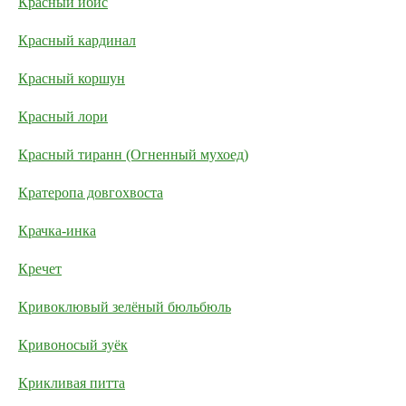
Красный ибис
Красный кардинал
Красный коршун
Красный лори
Красный тиранн (Огненный мухоед)
Кратеропа довгохвоста
Крачка-инка
Кречет
Кривоклювый зелёный бюльбюль
Кривоносый зуёк
Крикливая питта