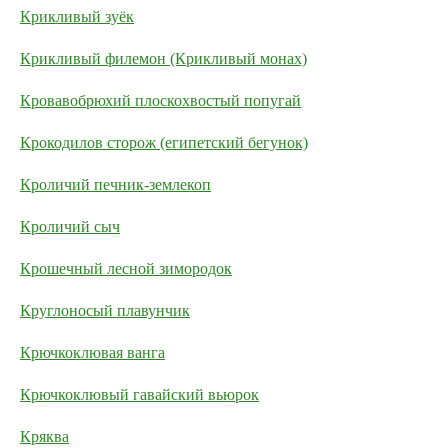
Крикливый зуёк
Крикливый филемон (Крикливый монах)
Кровавобрюхий плоскохвостый попугай
Крокодилов сторож (египетский бегунок)
Кроличий печник-землекоп
Кроличий сыч
Крошечный лесной зимородок
Круглоносый плавунчик
Крючкоклювая ванга
Крючкоклювый гавайский вьюрок
Кряква