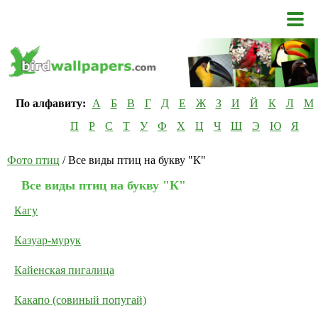
По алфавиту:
А
Б
В
Г
Д
Е
Ж
З
И
Й
К
Л
М
П
Р
С
Т
У
Ф
Х
Ц
Ч
Ш
Э
Ю
Я
Фото птиц
/ Все виды птиц на букву "К"
Все виды птиц на букву "К"
Кагу
Казуар-мурук
Кайенская пигалица
Какапо (совиный попугай)