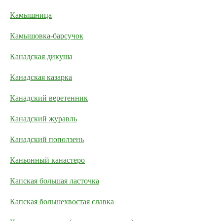
Камышница
Камышовка-барсучок
Канадская дикуша
Канадская казарка
Канадский веретенник
Канадский журавль
Канадский поползень
Каньонный канастеро
Капская большая ласточка
Капская большехвостая славка