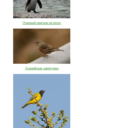
Очковый пингвин на песке
Альпийская завирушка