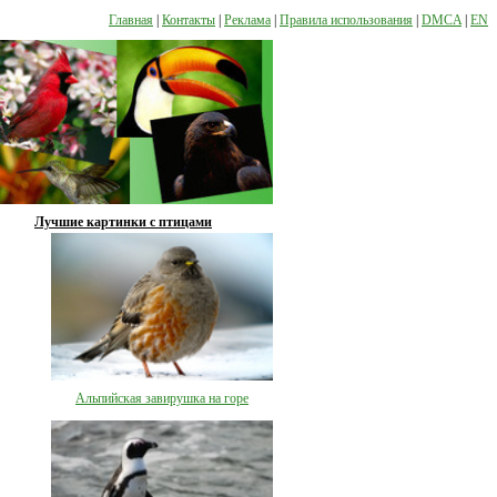
Главная
|
Контакты
|
Реклама
|
Правила использования
|
DMCA
|
EN
Лучшие картинки с птицами
Альпийская завирушка на горе