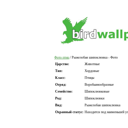
Фото птиц
/ Рыжелобая шипоклювка - Фото
Царство:
Животные
Тип:
Хордовые
Класс:
Птицы
Отряд:
Воробьинообразные
Семейство:
Шипоклювковые
Род:
Шипоклювки
Вид:
Рыжелобая шипоклювка
Охранный статус:
Находится под наименьшей уг