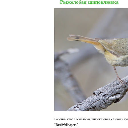
Рыжелобая шипоклювка
Рабочий стол Рыжелобая шипоклювка - Обои и фот
"BirdWallpapers".