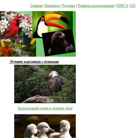
Главная
|
Контакты
|
Реклама
|
Правила использования
|
DMCA
|
EN
Лучшие картинки с птицами
Белоголовый орлан и деревья обои