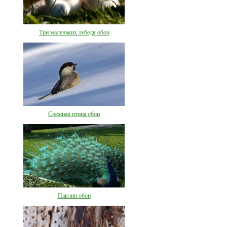
Три маленьких лебедя обои
Снежная птица обои
Павлин обои