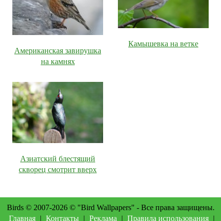
Камышевка на ветке
Американская завирушка
на камнях
Азиатский блестящий
скворец смотрит вверх
Birds © 2007-2026 © "Bird Wallpapers" - Все права защищены.
Главная
|
Контакты
|
Реклама
|
Правила использования
|