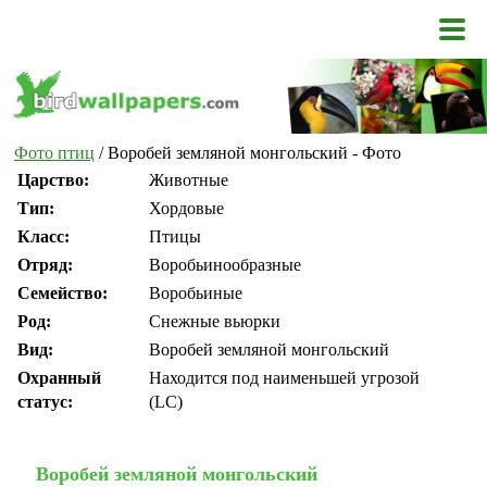
Фото птиц
/ Воробей земляной монгольский - Фото
Царство:
Животные
Тип:
Хордовые
Класс:
Птицы
Отряд:
Воробьинообразные
Семейство:
Воробьиные
Род:
Снежные вьюрки
Вид:
Воробей земляной монгольский
Охранный
Находится под наименьшей угрозой
статус:
(LC)
Воробей земляной монгольский