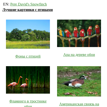
EN:
Pere David's Snowfinch
Лучшие картинки с птицами
Ара на дереве обои
Фоны с птицей
Фламинго в тростнике
Американская свиязь на
обои