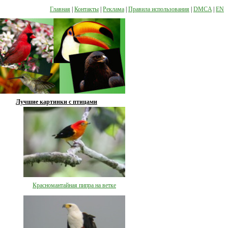
Главная
|
Контакты
|
Реклама
|
Правила использования
|
DMCA
|
EN
Лучшие картинки с птицами
Красномантайная пипра на ветке