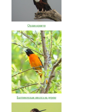
Орлан-крикун
Балтиморская иволга на дереве