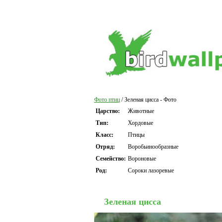
Фото птиц
/ Зеленая цисса - Фото
Царство:
Животные
Тип:
Хордовые
Класс:
Птицы
Отряд:
Воробьинообразные
Семейство:
Вороновые
Род:
Сороки лазоревые
Зеленая цисса