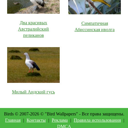
Два красивых
Симпатичная
Австралийский
Абиссинская иволга
пеликанов
Милый Андский гусь
Birds © 2007-2026 © "Bird Wallpapers" - Все права защищены.
Главная
|
Контакты
|
Реклама
|
Правила использования
|
DMCA