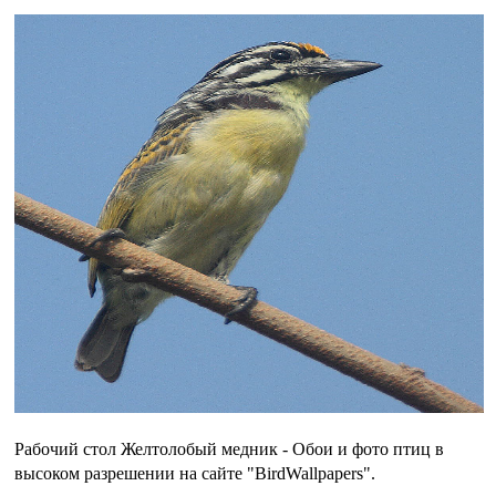
Рабочий стол Желтолобый медник - Обои и фото птиц в
высоком разрешении на сайте "BirdWallpapers".