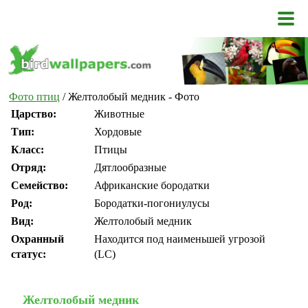
Фото птиц
/ Желтолобый медник - Фото
Царство:
Животные
Тип:
Хордовые
Класс:
Птицы
Отряд:
Дятлообразные
Семейство:
Африканские бородатки
Род:
Бородатки-погониулусы
Вид:
Желтолобый медник
Охранный
Находится под наименьшей угрозой
статус:
(LC)
Желтолобый медник