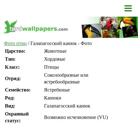
Фото птиц
/ Галапагосский канюк - Фото
Царство:
Животные
Тип:
Хордовые
Класс:
Птицы
Соколообразные или
Отряд:
ястребообразные
Семейство:
Ястребиные
Род:
Канюки
Вид:
Галапагосский канюк
Охранный
Возможно исчезновение (VU)
статус: