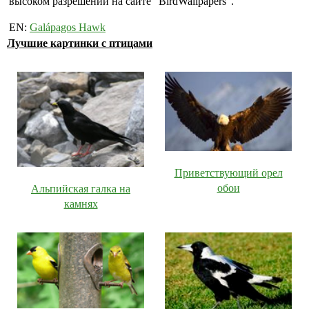
высоком разрешении на сайте "BirdWallpapers".
EN:
Galápagos Hawk
Лучшие картинки с птицами
Приветствующий орел
обои
Альпийская галка на
камнях