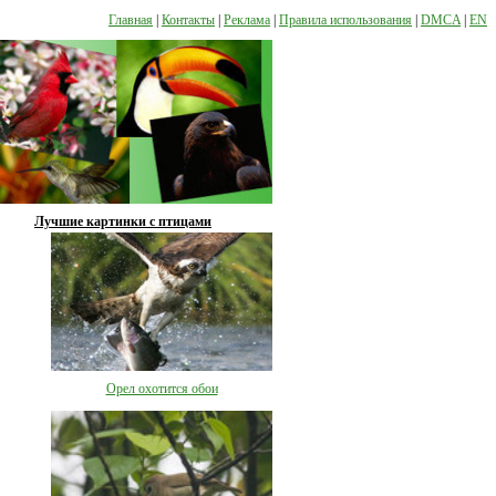
Главная
|
Контакты
|
Реклама
|
Правила использования
|
DMCA
|
EN
Лучшие картинки с птицами
Орел охотится обои