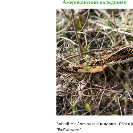
Американский вальдшнеп
Рабочий стол Американский вальдшнеп - Обои и ф
"BirdWallpapers".