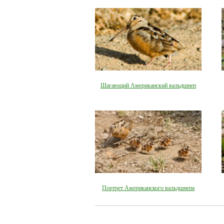
Шагающий Американский вальдшнеп
Портрет Американского вальдшнепа