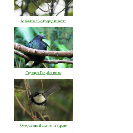
Белоглазка Уолфорда на ветке
Сидящая Голубая ирена
Ожерелковый апалис на дереве