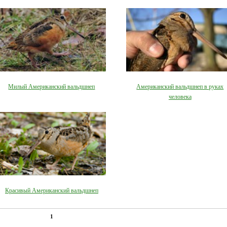
Милый Американский вальдшнеп
Американский вальдшнеп в руках
человека
Красивый Американский вальдшнеп
1