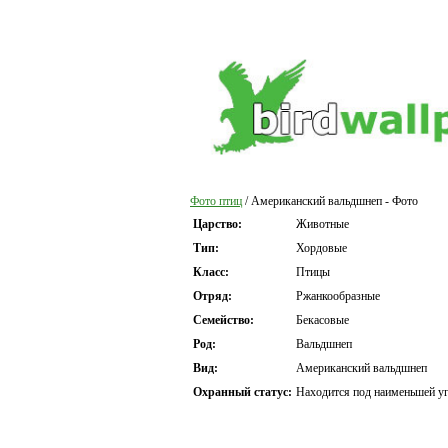
Фото птиц
/ Американский вальдшнеп - Фото
Царство:
Животные
Тип:
Хордовые
Класс:
Птицы
Отряд:
Ржанкообразные
Семейство:
Бекасовые
Род:
Вальдшнеп
Вид:
Американский вальдшнеп
Охранный статус:
Находится под наименьшей уг