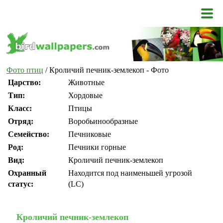
Фото птиц
/ Кроличий печник-землекоп - Фото
Царство:
Животные
Тип:
Хордовые
Класс:
Птицы
Отряд:
Воробьинообразные
Семейство:
Печниковые
Род:
Печники горные
Вид:
Кроличий печник-землекоп
Охранный
Находится под наименьшей угрозой
статус:
(LC)
Кроличий печник-землекоп