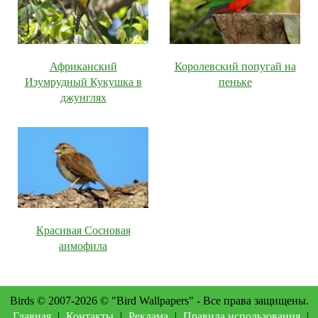
Африканский
Королевский попугай на
Изумрудный Кукушка в
пеньке
джунглях
Красивая Сосновая
аимофила
Birds © 2007-2026 © "Bird Wallpapers" - Все права защищены.
Главная
|
Контакты
|
Реклама
|
Правила использования
|