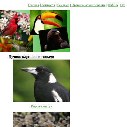
Главная
|
Контакты
|
Реклама
|
Правила использования
|
DMCA
|
EN
Лучшие картинки с птицами
Ворон-свистун