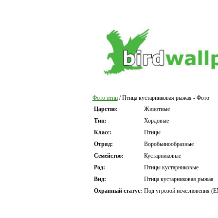
Фото птиц
/ Птица кустарниковая рыжая - Фото
Царство:
Животные
Тип:
Хордовые
Класс:
Птицы
Отряд:
Воробьинообразные
Семейство:
Кустарниковые
Род:
Птицы кустарниковые
Вид:
Птица кустарниковая рыжая
Охранный статус:
Под угрозой исчезновения (E