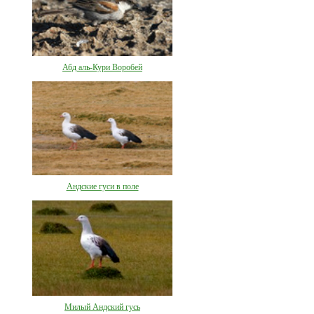
Абд аль-Кури Воробей
Андские гуси в поле
Милый Андский гусь