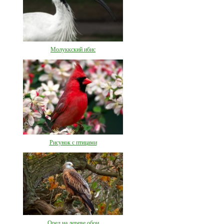
Молуккский ибис
Рисунок с птицами
Орел на дереве обои