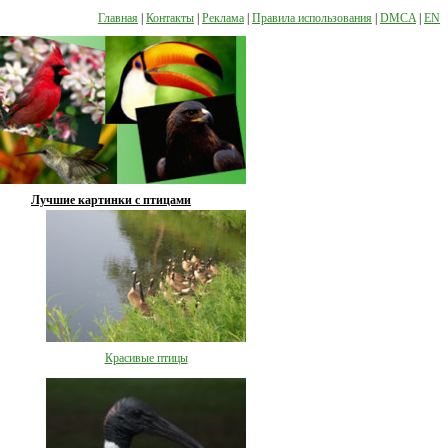
Главная
|
Контакты
|
Реклама
|
Правила использования
|
DMCA
|
EN
Лучшие картинки с птицами
Красивые птицы