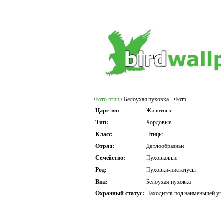
Фото птиц
/ Белоухая пуховка - Фото
Царство:
Животные
Тип:
Хордовые
Класс:
Птицы
Отряд:
Дятлообразные
Семейство:
Пуховковые
Род:
Пуховки-нисталусы
Вид:
Белоухая пуховка
Охранный статус:
Находится под наименьшей уг