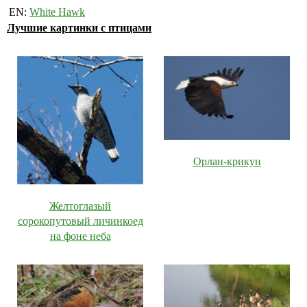
EN:
White Hawk
Лучшие картинки с птицами
Орлан-крикун
Желтоглазый
сорокопутовый личинкоед
на фоне неба