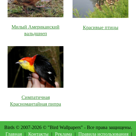
Милый Американский
Красивые птицы
вальдшнеп
Симпатичная
Красномантайная пипра
Birds © 2007-2026 © "Bird Wallpapers" - Все права защищены.
Главная
|
Контакты
|
Реклама
|
Правила использования
|