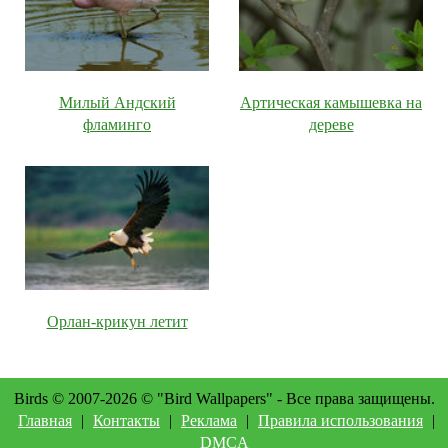
Милый Андский
Артическая камышевка на
фламинго
дереве
Орлан-крикун летит
Birds © 2007-2026 © "Bird Wallpapers" - Все права защищены.
Главная
|
Контакты
|
Реклама
|
Правила использования
|
DMCA