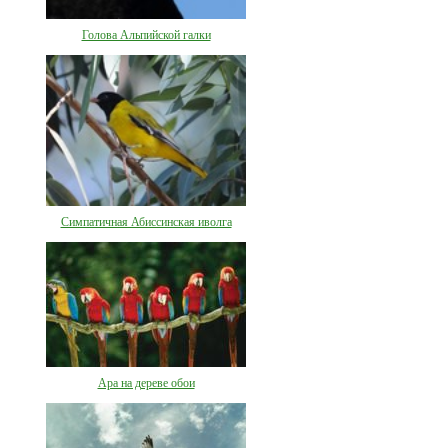
Голова Альпийской галки
Симпатичная Абиссинская иволга
Ара на дереве обои