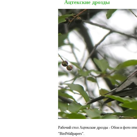
Ацтекские дрозды
Рабочий стол Ацтекские дрозды - Обои и фото пти
"BirdWallpapers".