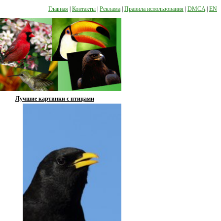
Главная
|
Контакты
|
Реклама
|
Правила использования
|
DMCA
|
EN
Лучшие картинки с птицами