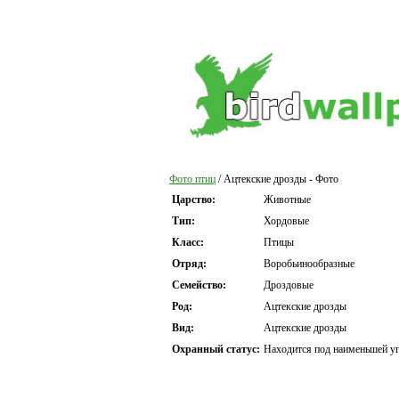
Фото птиц
/ Ацтекские дрозды - Фото
Царство:
Животные
Тип:
Хордовые
Класс:
Птицы
Отряд:
Воробьинообразные
Семейство:
Дроздовые
Род:
Ацтекские дрозды
Вид:
Ацтекские дрозды
Охранный статус:
Находится под наименьшей уг