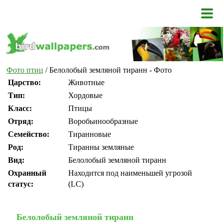
Фото птиц
/ Белолобый земляной тиранн - Фото
Царство:
Животные
Тип:
Хордовые
Класс:
Птицы
Отряд:
Воробьинообразные
Семейство:
Тиранновые
Род:
Тиранны земляные
Вид:
Белолобый земляной тиранн
Охранный
Находится под наименьшей угрозой
статус:
(LC)
Белолобый земляной тиранн