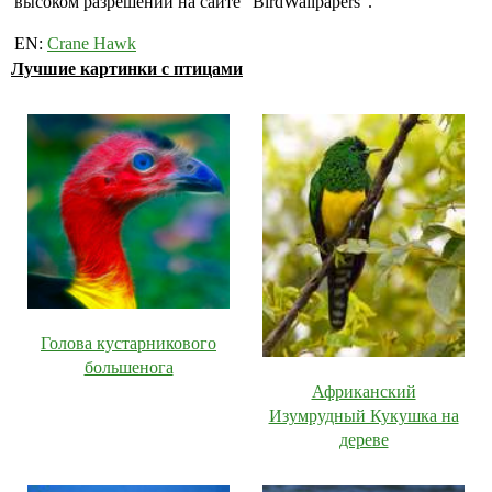
высоком разрешении на сайте "BirdWallpapers".
EN:
Crane Hawk
Лучшие картинки с птицами
Голова кустарникового
большенога
Африканский
Изумрудный Кукушка на
дереве