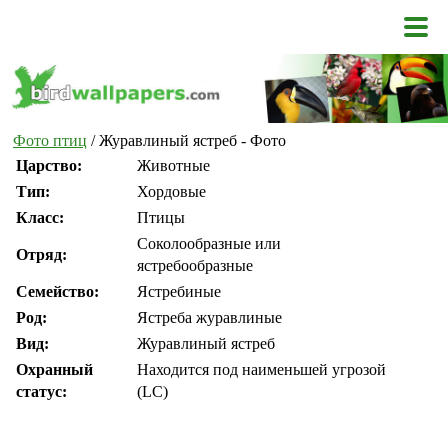
Фото птиц
/ Журавлиный ястреб - Фото
Царство:
Животные
Тип:
Хордовые
Класс:
Птицы
Соколообразные или
Отряд:
ястребообразные
Семейство:
Ястребиные
Род:
Ястреба журавлиные
Вид:
Журавлиный ястреб
Охранный
Находится под наименьшей угрозой
статус:
(LC)