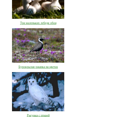
Три маленьких лебедя обои
Бурокрылая ржанка на цветах
Рисунки с птицей