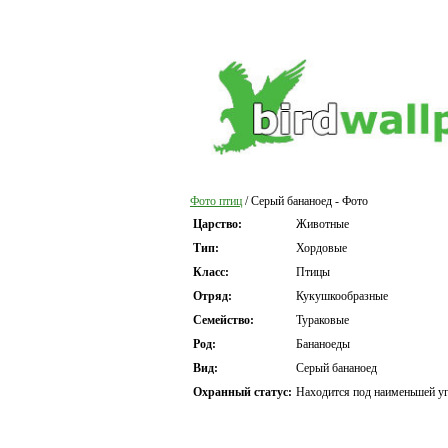
Фото птиц
/ Серый бананоед - Фото
Царство:
Животные
Тип:
Хордовые
Класс:
Птицы
Отряд:
Кукушкообразные
Семейство:
Тураковые
Род:
Бананоеды
Вид:
Серый бананоед
Охранный статус:
Находится под наименьшей уг