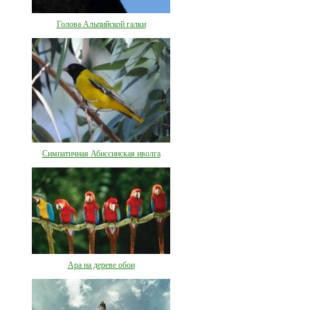
Голова Альпийской галки
Симпатичная Абиссинская иволга
Ара на дереве обои