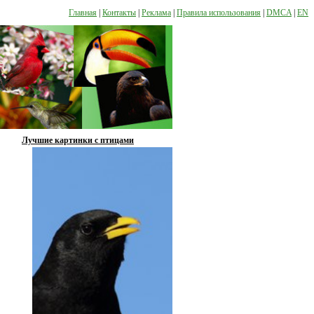
Главная
|
Контакты
|
Реклама
|
Правила использования
|
DMCA
|
EN
Лучшие картинки с птицами