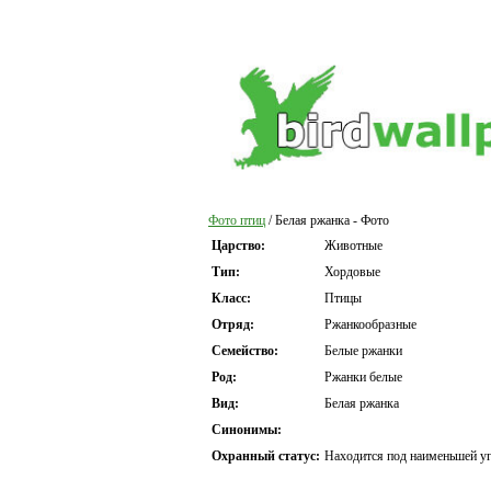
Фото птиц
/ Белая ржанка - Фото
Царство:
Животные
Тип:
Хордовые
Класс:
Птицы
Отряд:
Ржанкообразные
Семейство:
Белые ржанки
Род:
Ржанки белые
Вид:
Белая ржанка
Синонимы:
Охранный статус:
Находится под наименьшей уг