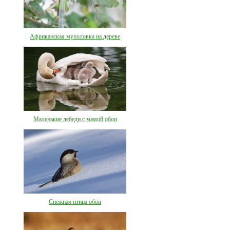
Африканская мухоловка на дереве
Маленькие лебеди с мамой обои
Снежная птица обои