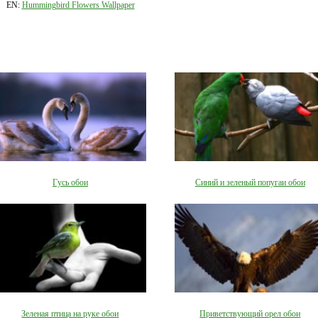
EN:
Hummingbird Flowers Wallpaper
Гусь обои
Синий и зеленый попугаи обои
Зеленая птица на руке обои
Приветствующий орел обои