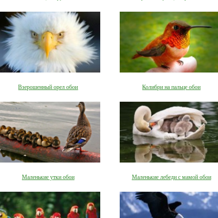
Взерошенный орел обои
Колибри на пальце обои
Маленькие утки обои
Маленькие лебеди с мамой обои