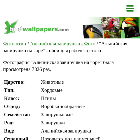
Фото птиц
/
Альпийская завирушка - Фото
/ "Альпийская
завирушка на горе" - обои для рабочего стола
Фотография "Альпийская завирушка на горе" была
просмотрена 7826 раз.
Царство:
Животные
Тип:
Хордовые
Класс:
Птицы
Отряд:
Воробьинообразные
Семейство:
Завирушковые
Род:
Завирушки
Вид:
Альпийская завирушка
Охранный
Находится под наименьшей