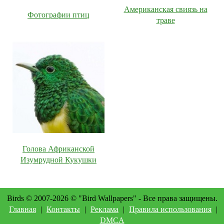
Американская свиязь на
Фотографии птиц
траве
Голова Африканской
Изумрудной Кукушки
Birds © 2007-2026 © "Bird Wallpapers" - Все права защищены.
Главная
|
Контакты
|
Реклама
|
Правила использования
|
DMCA