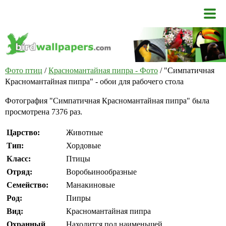
Фото птиц
/
Красномантайная пипра - Фото
/ "Симпатичная
Красномантайная пипра" - обои для рабочего стола
Фотография "Симпатичная Красномантайная пипра" была
просмотрена 7376 раз.
Царство:
Животные
Тип:
Хордовые
Класс:
Птицы
Отряд:
Воробьинообразные
Семейство:
Манакиновые
Род:
Пипры
Вид:
Красномантайная пипра
Охранный
Находится под наименьшей