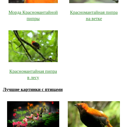
Морда Красномантайной
Красномантайная пипра
пипры
на ветке
Красномантайная пипра
в лесу
Лучшие картинки с птицами