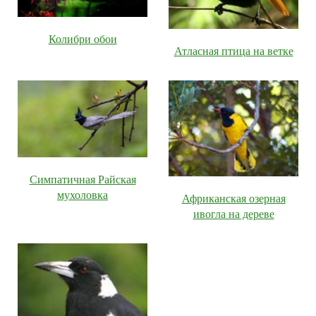
Колибри обои
Атласная птица на ветке
Симпатичная Райская
мухоловка
Африканская озерная
ивогла на дереве