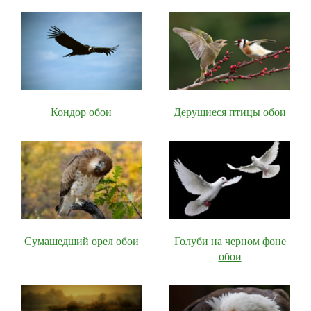
Кондор обои
Дерущиеся птицы обои
Сумашедший орел обои
Голуби на черном фоне
обои