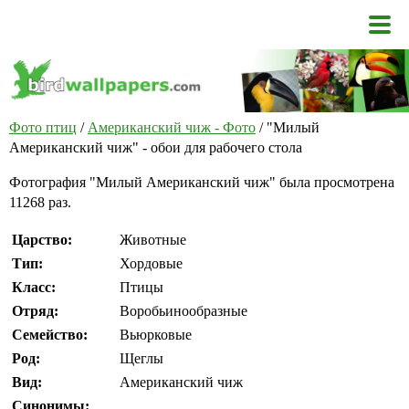
Фото птиц
/
Американский чиж - Фото
/ "Милый
Американский чиж" - обои для рабочего стола
Фотография "Милый Американский чиж" была просмотрена
11268 раз.
Царство:
Животные
Тип:
Хордовые
Класс:
Птицы
Отряд:
Воробьинообразные
Семейство:
Вьюрковые
Род:
Щеглы
Вид:
Американский чиж
Синонимы: