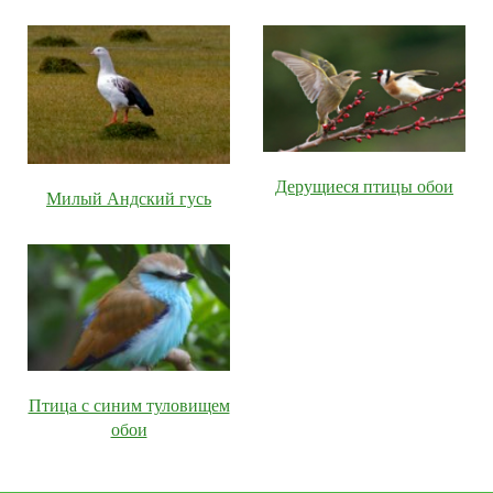
Дерущиеся птицы обои
Милый Андский гусь
Птица с синим туловищем
обои