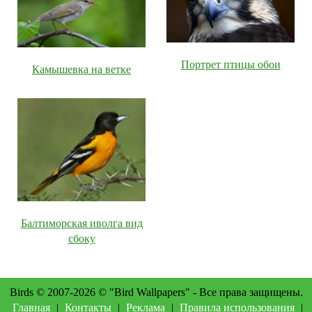
Портрет птицы обои
Камышевка на ветке
Балтиморская иволга вид
сбоку
Birds © 2007-2026 © "Bird Wallpapers" - Все права защищены.
Главная
|
Контакты
|
Реклама
|
Правила использования
|