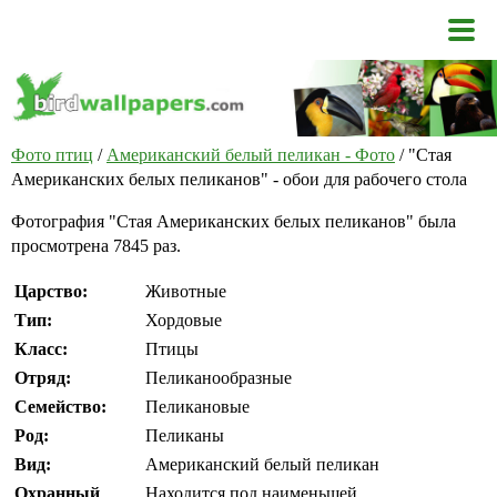
Фото птиц
/
Американский белый пеликан - Фото
/ "Стая
Американских белых пеликанов" - обои для рабочего стола
Фотография "Стая Американских белых пеликанов" была
просмотрена 7845 раз.
Царство:
Животные
Тип:
Хордовые
Класс:
Птицы
Отряд:
Пеликанообразные
Семейство:
Пеликановые
Род:
Пеликаны
Вид:
Американский белый пеликан
Охранный
Находится под наименьшей